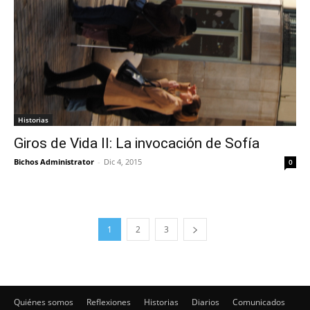
Historias
Giros de Vida II: La invocación de Sofía
Bichos Administrator
-
Dic 4, 2015
0
1
2
3
Quiénes somos
Reflexiones
Historias
Diarios
Comunicados