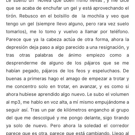
Le suelto un “Novea que buen ritmo llevas”, y me dice
que se acaba de enchufar un gel y está aprovechando el
tirón. Rebusco en el bolsillo de la mochila y veo que
tengo un gel (siempre llevo alguno, pero rara vez suelo
tomarlos), me lo tomo y vuelvo a llamar por teléfono.
Parece que ya la cabeza actúa de otra forma, ahora la
depresión deja paso a algo parecido a una resignación, y
tras otras palabras de ánimo empiezo como a
desprenderme de alguno de los pájaros que se me
habían pegado, pájaros de los feos y espeluchaos. De
buenas a primeras hago el amago de empezar a trotar y
me concentro solo en trotar, en avanzar, y es como si
ahora hubiese aprendido algo nuevo. Le subo el volumen
al mp3, me hablo en voz alta, a mí mismo empujándome a
seguir así. Tras un par de kilómetros engancho al grupo
del que me descolgué y me pongo delante, sigo tirando
ya solo de nuevo. Pero ahora la soledad el corredor
parece que es otra, parece que está cambiando. Llego al