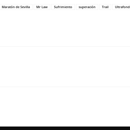
Maratón de Sevilla
Mr Law
Sufrimiento
superación
Trail
Ultrafon