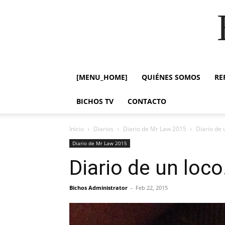
[MENU_HOME]
QUIÉNES SOMOS
RE
BICHOS TV
CONTACTO
Inicio
Diarios
Diario de Mr Law 2015
Diario de 
Diario de Mr Law 2015
Diario de un loc
Bichos Administrator
-
Feb 22, 2015