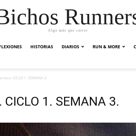
Bichos Runner
Algo más que correr
FLEXIONES
HISTORIAS
DIARIOS
RUN & MORE
un loco. CICLO 1. SEMANA 3.
o. CICLO 1. SEMANA 3.