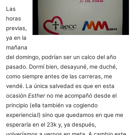
Las
horas
previas,
ya en la
mañana
del domingo, podrían ser un calco del año
pasado. Dormí bien, desayuné, me duché,
como siempre antes de las c
arreras, me
vendé. La única salvedad es que en esta
ocasión
Esther
no me
acompañó desde el
principio (ella también va cogiendo
experiencia
) sino que quedamos en que me
J
esperaría en el 23k y, ya después,
volveríamos a vernos en meta. A cambio este