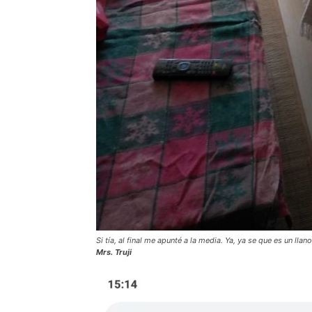
Si tía, al final me apunté a la media. Ya, ya se que es un llan
Mrs. Truji