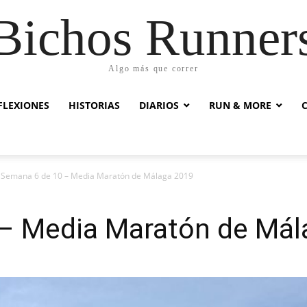
Bichos Runner
Algo más que correr
FLEXIONES
HISTORIAS
DIARIOS
RUN & MORE
Semana 6 de 10 – Media Maratón de Málaga 2019
– Media Maratón de Mál