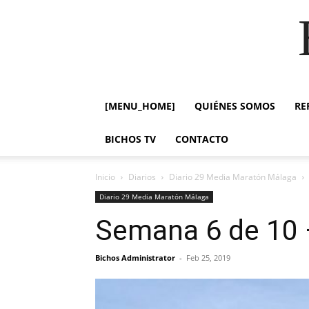
[MENU_HOME]
QUIÉNES SOMOS
RE
BICHOS TV
CONTACTO
Inicio
Diarios
Diario 29 Media Maratón Málaga
Diario 29 Media Maratón Málaga
Semana 6 de 10 
Bichos Administrator
-
Feb 25, 2019