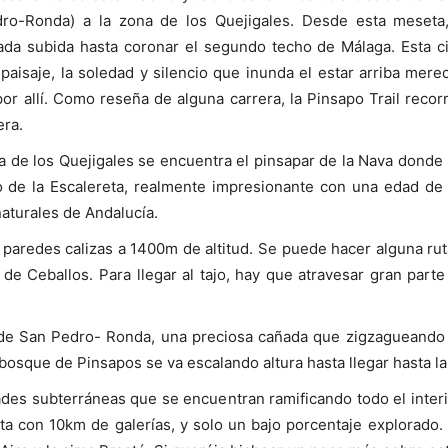
dro-Ronda) a la zona de los Quejigales. Desde esta meseta
etada subida hasta coronar el segundo techo de Málaga. Esta 
aisaje, la soledad y silencio que inunda el estar arriba merece
r allí. Como reseña de alguna carrera, la Pinsapo Trail reco
era.
ea de los Quejigales se encuentra el pinsapar de la Nava don
o de la Escalereta, realmente impresionante con una edad de
aturales de Andalucía.
paredes calizas a 1400m de altitud. Se puede hacer alguna ru
de Ceballos. Para llegar al tajo, hay que atravesar gran part
de San Pedro- Ronda, una preciosa cañada que zigzagueando s
 bosque de Pinsapos se va escalando altura hasta llegar hasta 
des subterráneas que se encuentran ramificando todo el interi
a con 10km de galerías, y solo un bajo porcentaje explorado. 