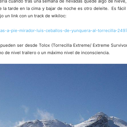
rla cuando tras una semana de nevadas quede algo de nieve, 
e la tarde en la cima y bajar de noche es otro deleite. Es fác
o un link con un track de wikiloc:
tas-a-pie-mirador-luis-ceballos-de-yunquera-al-torrecilla-24
la pueden ser desde Tolox (Torrecilla Extreme/ Extreme Survivo
 de nivel trailero o un máximo nivel de inconsciencia.