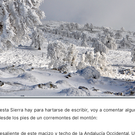
ta Sierra hay para hartarse de escribir, voy a comentar alg
 desde los pies de un corremontes del montón:
esaliente de este macizo y techo de la Andalucía Occidental. U