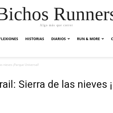
Bichos Runner
Algo más que correr
FLEXIONES
HISTORIAS
DIARIOS
RUN & MORE
las nieves ¡Parque Universal!
rail: Sierra de las nieves