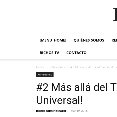
[MENU_HOME]
QUIÉNES SOMOS
RE
BICHOS TV
CONTACTO
Inicio
Reflexiones
#2 Más allá del Trail: Sierra de 
Reflexiones
#2 Más allá del T
Universal!
Bichos Administrator
-
Mar 19, 2018