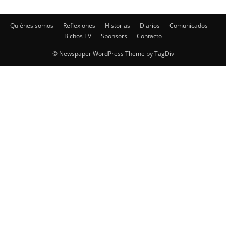
Quiénes somos
Reflexiones
Historias
Diarios
Comunicados
Bichos TV
Sponsors
Contacto
© Newspaper WordPress Theme by TagDiv