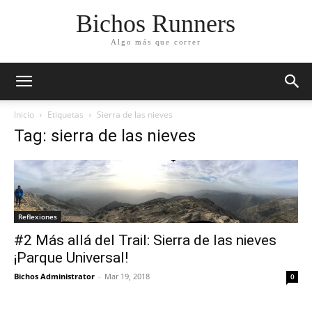
Bichos Runners
Algo más que correr
Inicio
Etiquetas
Sierra de las nieves
Tag: sierra de las nieves
Reflexiones
#2 Más allá del Trail: Sierra de las nieves
¡Parque Universal!
Bichos Administrator
-
Mar 19, 2018
0