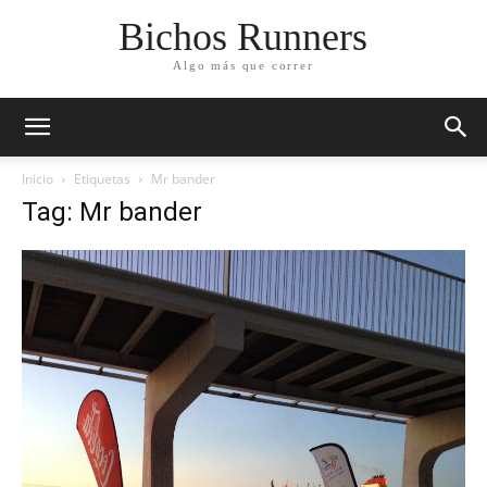
Bichos Runners
Algo más que correr
Inicio
Etiquetas
Mr bander
Tag: Mr bander