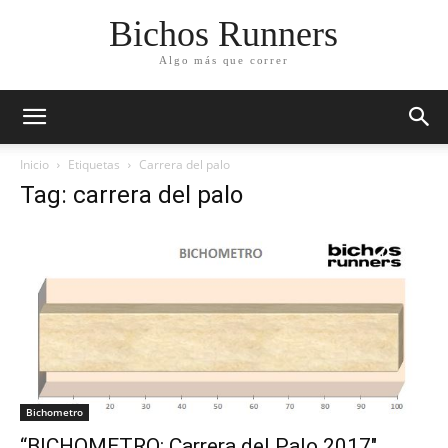
Bichos Runners
Algo más que correr
Inicio
Etiquetas
Carrera del palo
Tag: carrera del palo
Bichometro
“BICHOMETRO: Carrera del Palo 2017″