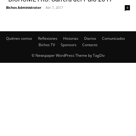
Bichos Administrator
-
Abr 7, 2017
0
Quiénes somos
Reflexiones
Historias
Diarios
Comunicados
Bichos TV
Sponsors
Contacto
© Newspaper WordPress Theme by TagDiv