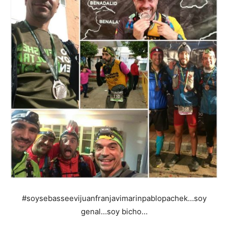
#soysebasseevijuanfranjavimarinpablopachek…soy
genal…soy bicho…