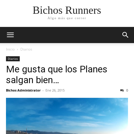
Bichos Runners
Algo más que correr
Inicio
Diarios
Diarios
Me gusta que los Planes
salgan bien…
Bichos Administrator
-
Ene 26, 2015
0