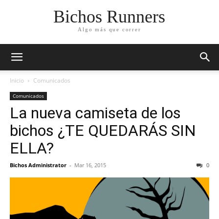
Bichos Runners
Algo más que correr
Inicio
Comunicados
Comunicados
La nueva camiseta de los
bichos ¿TE QUEDARÁS SIN
ELLA?
Bichos Administrator
-
Mar 16, 2015
0