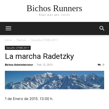
Bichos Runners
Algo más que correr
Inicio
Diarios
Desafío UTMB 2017
Desafío UTMB 2017
La marcha Radetzky
Bichos Administrator
-
Feb 13, 2015
0
1 de Enero de 2015. 13:00 h.