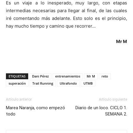
Es un viaje a lo inesperado, muy largo, con etapas
intermedias necesarias para llegar al final, de las cuales
iré comentando más adelante. Esto solo es el principio,
hay mucho tiempo y camino que recorrer…
Mr M
ETIQUETAS
Dani Pérez
entrenamientos
Mr M
reto
superación
Trail Running
Ultrafondo
UTMB
Artículo anterior
Artículo siguiente
Marea Naranja, como empezó
Diario de un loco. CICLO 1.
todo
SEMANA 2.