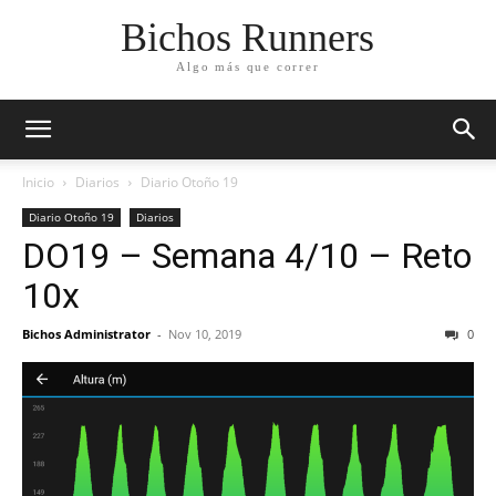
Bichos Runners
Algo más que correr
Inicio
Diarios
Diario Otoño 19
Diario Otoño 19
Diarios
DO19 – Semana 4/10 – Reto
10x
Bichos Administrator
-
Nov 10, 2019
0