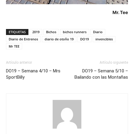
Mr. Tee
ETIQUETAS
2019
Bichos
bichos runners
Diario
Diario de Entrenos
diario de otoño 19
DO19
invencibles
Mr TEE
Artículo anterior
Artículo siguiente
DO19 – Semana 4/10 – Mrs
DO19 – Semana 5/10 –
SportBilly
Bailando con las Montañas