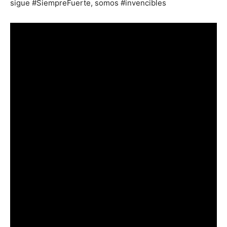
sigue #SiempreFuerte, somos #invencibles