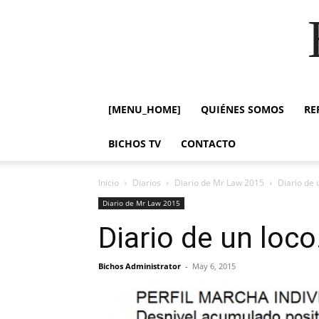
[MENU_HOME]
QUIÉNES SOMOS
RE
BICHOS TV
CONTACTO
Inicio
Diarios
Diario de Mr Law 2015
Diario de 
Diario de Mr Law 2015
Diario de un loc
Bichos Administrator
-
May 6, 2015