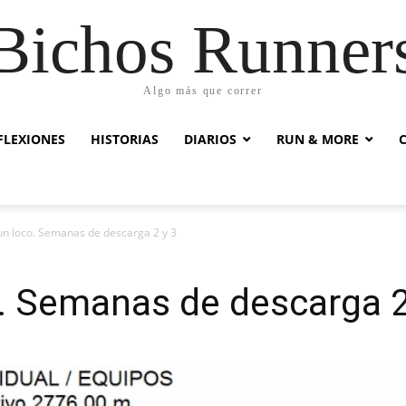
Bichos Runner
Algo más que correr
FLEXIONES
HISTORIAS
DIARIOS
RUN & MORE
un loco. Semanas de descarga 2 y 3
o. Semanas de descarga 2