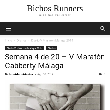
Bichos Runners
Algo más que correr
Inicio
Diarios
Diario V Maraton Málaga 2014
Diario V Maraton Málaga 2014
Diarios
Semana 4 de 20 – V Maratón
Cabberty Málaga
Bichos Administrator
-
Ago 18, 2014
0