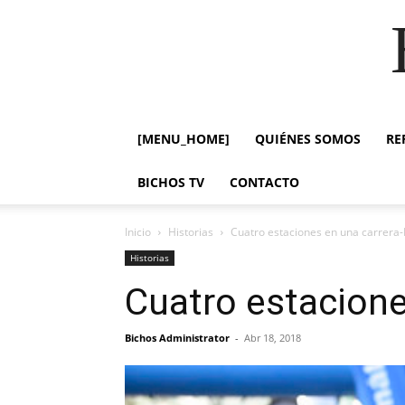
[MENU_HOME]
QUIÉNES SOMOS
RE
BICHOS TV
CONTACTO
Inicio
Historias
Cuatro estaciones en una carrera-
Historias
Cuatro estacione
Bichos Administrator
-
Abr 18, 2018