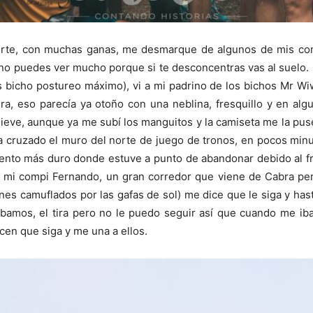
uerte, con muchas ganas, me desmarque de algunos de mis c
s no puedes ver mucho porque si te desconcentras vas al suelo
s bicho postureo máximo), vi a mi padrino de los bichos Mr W
ura, eso parecía ya otoño con una neblina, fresquillo y en al
 nieve, aunque ya me subí los manguitos y la camiseta me la pu
a cruzado el muro del norte de juego de tronos, en pocos minut
nto más duro donde estuve a punto de abandonar debido al frio
 mi compi Fernando, un gran corredor que viene de Cabra per
es camuflados por las gafas de sol) me dice que le siga y has
bamos, el tira pero no le puedo seguir así que cuando me iba
cen que siga y me una a ellos.