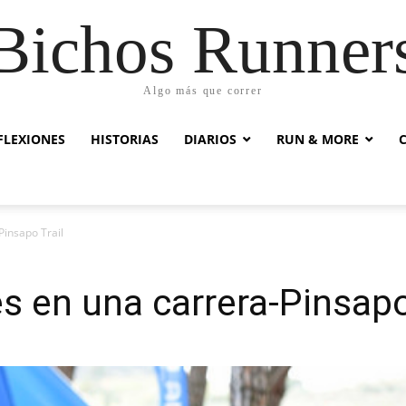
Bichos Runner
Algo más que correr
FLEXIONES
HISTORIAS
DIARIOS
RUN & MORE
Pinsapo Trail
s en una carrera-Pinsapo