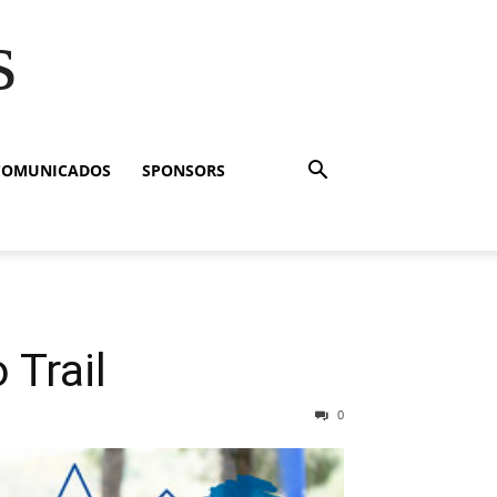
s
COMUNICADOS
SPONSORS
 Trail
0