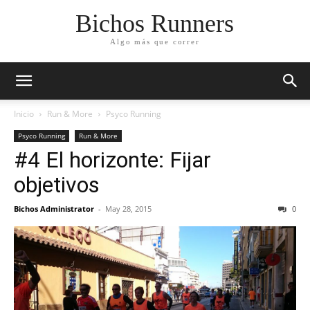
Bichos Runners
Algo más que correr
Inicio
Run & More
Psyco Running
Psyco Running
Run & More
#4 El horizonte: Fijar
objetivos
Bichos Administrator
-
May 28, 2015
0