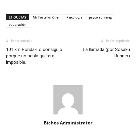
ETIQUETAS
Mr Fartelks Killer
Psicologia
psyco running
superación
Artículo anterior
Artículo siguiente
101 km Ronda-Lo consiguió
La llamada (por Sosaku
porque no sabía que era
Runner)
imposible.
Bichos Administrator