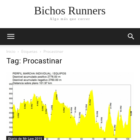
Bichos Runners
Algo más que correr
Inicio
Etiquetas
Procastinar
Tag: Procastinar
Diario de Mr Law 2015