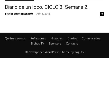
Diario de un loco. CICLO 3. Semana 2.
Bichos Administrator
-
Abr 5, 2015
0
Quiénes somos
Reflexiones
Historias
Diarios
Comunicados
Bichos TV
Sponsors
Contacto
© Newspaper WordPress Theme by TagDiv