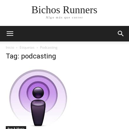
Bichos Runners
Algo más que correr
Inicio
Etiquetas
Podcasting
Tag: podcasting
Run & Music