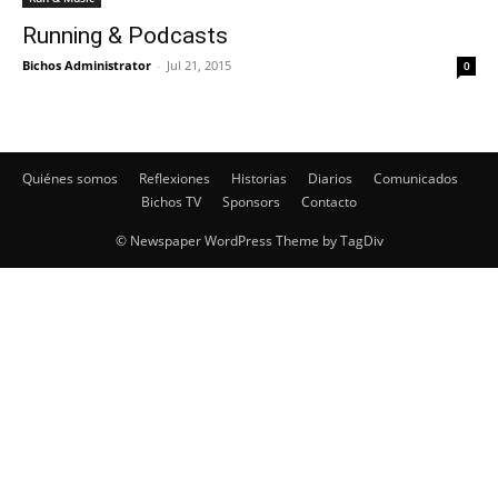
Running & Podcasts
Bichos Administrator
-
Jul 21, 2015
0
Quiénes somos
Reflexiones
Historias
Diarios
Comunicados
Bichos TV
Sponsors
Contacto
© Newspaper WordPress Theme by TagDiv