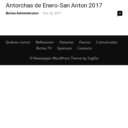
Antorchas de Enero-San Anton 2017
Bichos Administrator
-
Ene 18, 2017
0
Quiénes somos
Reflexiones
Historias
Diarios
Comunicados
Bichos TV
Sponsors
Contacto
© Newspaper WordPress Theme by TagDiv