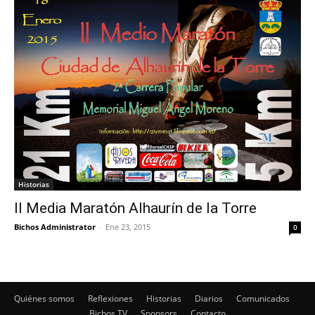
Historias
II Media Maratón Alhaurín de la Torre
Bichos Administrator
-
Ene 23, 2015
0
Quiénes somos
Reflexiones
Historias
Diarios
Comunicados
Bichos TV
Sponsors
Contacto