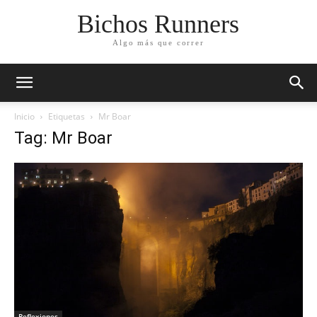
Bichos Runners
Algo más que correr
Inicio
Etiquetas
Mr Boar
Tag: Mr Boar
Reflexiones