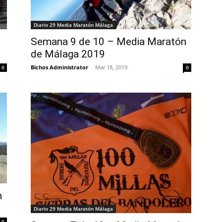
Diario 29 Media Maratón Málaga
Semana 9 de 10 – Media Maratón
de Málaga 2019
Bichos Administrator
-
Mar 18, 2019
0
0
n
Diario 29 Media Maratón Málaga
0