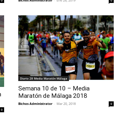
Bichos Administrator
-
Ene 28, 2019
0
0
Diario 28 Media Maratón Málaga
Semana 10 de 10 – Media
n
Maratón de Málaga 2018
Bichos Administrator
-
Mar 20, 2018
0
0