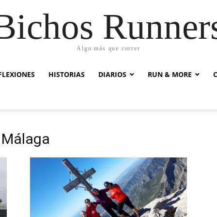
Bichos Runner
Algo más que correr
FLEXIONES
HISTORIAS
DIARIOS
RUN & MORE
 Málaga