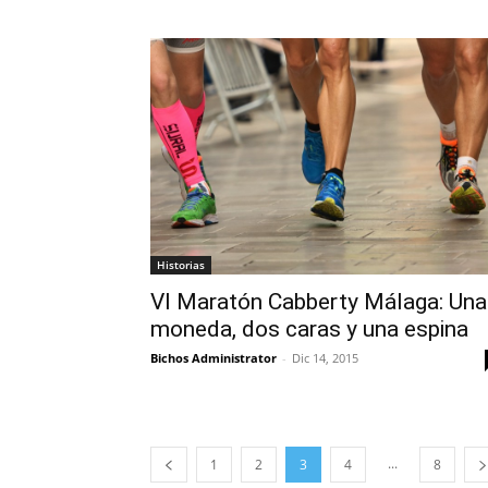
Historias
VI Maratón Cabberty Málaga: Una
moneda, dos caras y una espina
Bichos Administrator
-
Dic 14, 2015
...
1
2
3
4
8