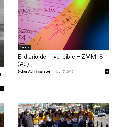
Diarios
El diario del invencible – ZMM18
(#9)
Bichos Administrator
-
Nov 17, 2018
0
n
0