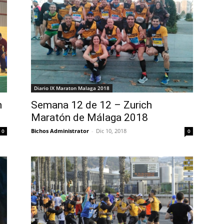
Diario IX Maraton Malaga 2018
n
Semana 12 de 12 – Zurich
Maratón de Málaga 2018
Bichos Administrator
-
Dic 10, 2018
0
0